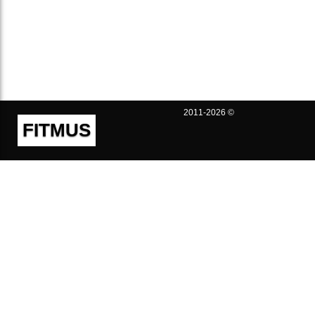
2011-2026 ©
FITMUS
Полезно
Контакты
Пользовательское соглашение
Политика конфиденциальности
Техническая поддержка
Публичная оферта
Предложения и жалобы
support@fitmus.com
Проект
Инструкции