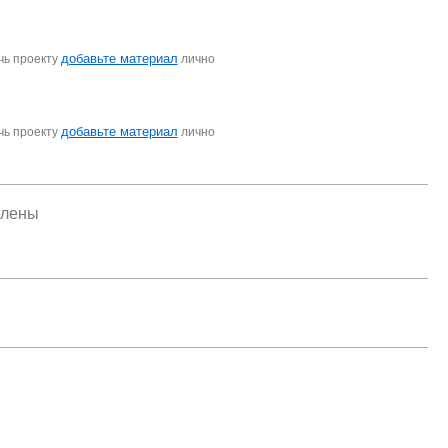
добавьте материал
чь проекту
лично
добавьте материал
чь проекту
лично
елены