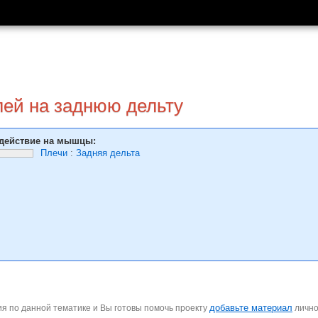
лей на заднюю дельту
действие на мышцы:
Плечи
:
Задняя дельта
добавьте материал
я по данной тематике и Вы готовы помочь проекту
личн