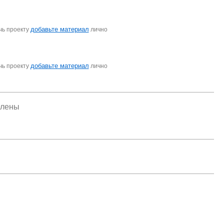
добавьте материал
чь проекту
лично
добавьте материал
чь проекту
лично
елены