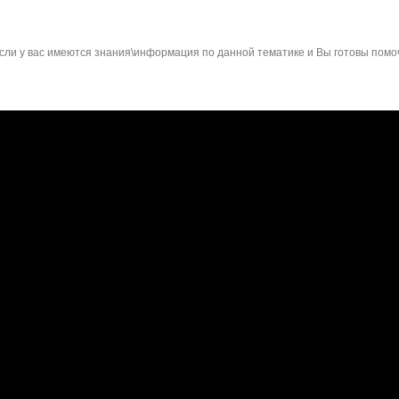
сли у вас имеются знания\информация по данной тематике и Вы готовы помо