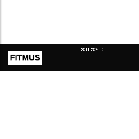
2011-2026 ©
FITMUS
Полезно
Контакты
Пользовательское соглашение
Политика конфиденциальности
Техническая поддержка
Публичная оферта
Предложения и жалобы
support@fitmus.com
Проект
Инструкции