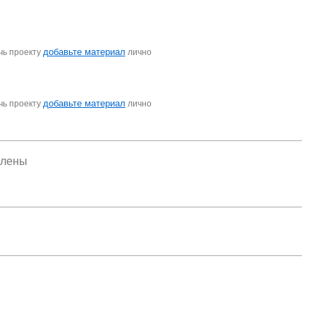
добавьте материал
чь проекту
лично
добавьте материал
чь проекту
лично
елены