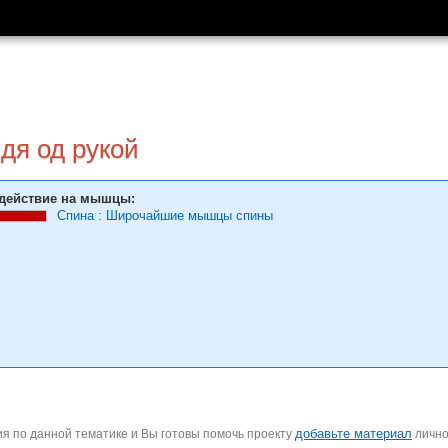
идя од рукой
действие на мышцы:
Спина
:
Широчайшие мышцы спины
добавьте материал
я по данной тематике и Вы готовы помочь проекту
личн