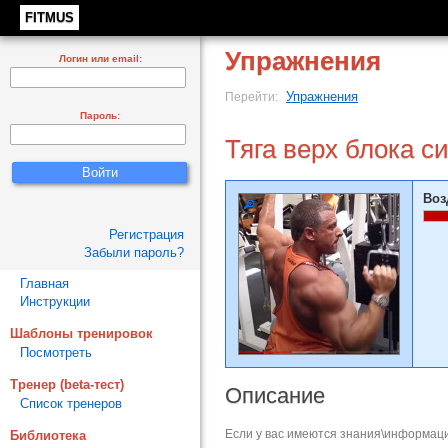
FITMUS
Упражнения
Логин или email:
Упражнения
Перейти:
Пароль:
Тяга верх блока с
Воз
Регистрация
Забыли пароль?
Главная
Инструкции
Шаблоны тренировок
Посмотреть
Тренер (beta-тест)
Описание
Список тренеров
Если у вас имеются знания\информаци
Библиотека