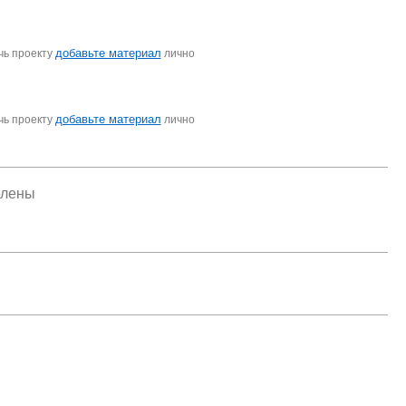
добавьте материал
чь проекту
лично
добавьте материал
чь проекту
лично
елены