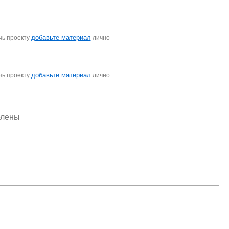
добавьте материал
чь проекту
лично
добавьте материал
чь проекту
лично
елены