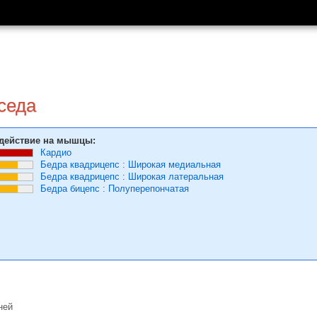
седа
действие на мышцы:
Кардио
Бедра квадрицепс
:
Широкая медиальная
Бедра квадрицепс
:
Широкая латеральная
Бедра бицепс
:
Полуперепончатая
ней