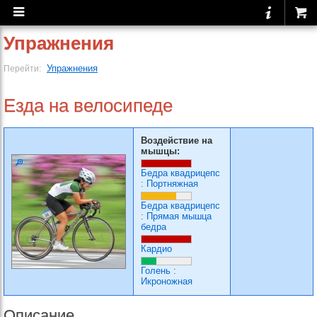
Упражнения
Упражнения
Перейти:
Езда на велосипеде
Воздействие на
мышцы:
Бедра квадрицепс
:
Портняжная
Бедра квадрицепс
:
Прямая мышца
бедра
Кардио
Голень
:
Икроножная
Описание