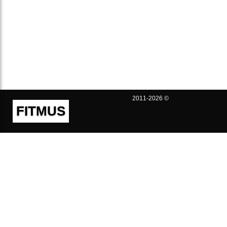
2011-2026 ©
FITMUS
Полезно
Контакты
Пользовательское соглашение
Политика конфиденциальности
Техническая поддержка
Публичная оферта
Предложения и жалобы
support@fitmus.com
Проект