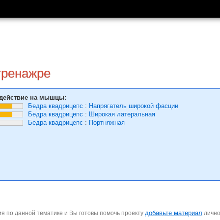
тренажре
действие на мышцы:
Бедра квадрицепс
:
Напрягатель широкой фасции
Бедра квадрицепс
:
Широкая латеральная
Бедра квадрицепс
:
Портняжная
добавьте материал
я по данной тематике и Вы готовы помочь проекту
личн