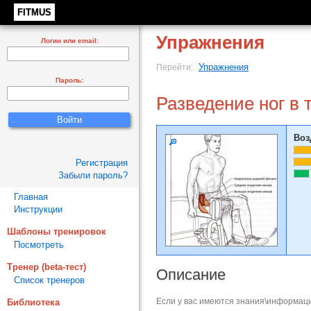
FITMUS
Упражнения
Логин или email:
Упражнения
Перейти:
Пароль:
Разведение ног в 
Воз
Регистрация
Забыли пароль?
Главная
Инструкции
Шаблоны тренировок
Посмотреть
Тренер (beta-тест)
Описание
Список тренеров
Если у вас имеются знания\информаци
Библиотека