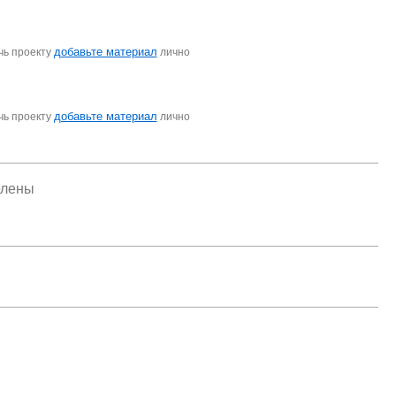
добавьте материал
чь проекту
лично
добавьте материал
чь проекту
лично
елены