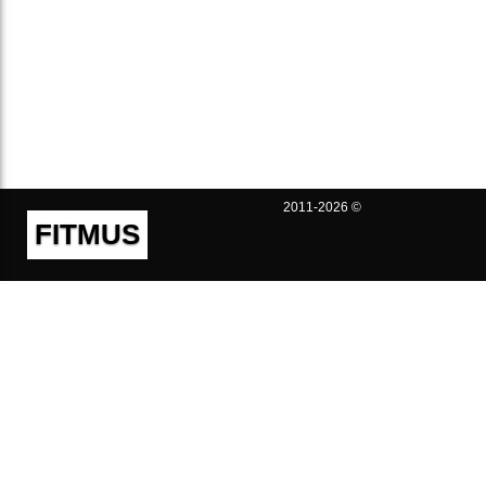
2011-2026 ©
FITMUS
Полезно
Контакты
Пользовательское соглашение
Политика конфиденциальности
Техническая поддержка
Публичная оферта
Предложения и жалобы
support@fitmus.com
Проект