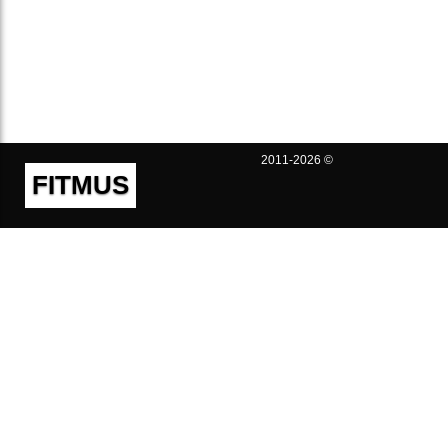
2011-2026 ©
FITMUS
Полезно
Контакты
Пользовательское соглашение
Политика конфиденциальности
Техническая поддержка
Публичная оферта
Предложения и жалобы
support@fitmus.com
Проект
Инструкции