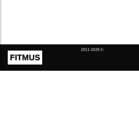
2011-2026 ©
FITMUS
Полезно
Контакты
Пользовательское соглашение
Политика конфиденциальности
Техническая поддержка
Публичная оферта
Предложения и жалобы
support@fitmus.com
Проект
Инструкции