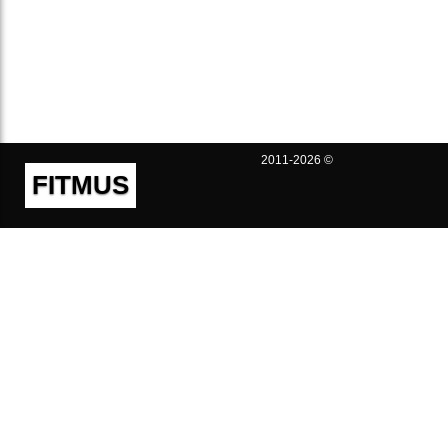
2011-2026 ©
FITMUS
Полезно
Контакты
Пользовательское соглашение
Политика конфиденциальности
Техническая поддержка
Публичная оферта
Предложения и жалобы
support@fitmus.com
Проект
Инструкции