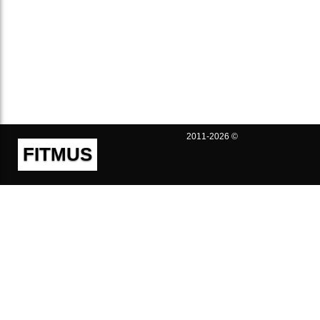
2011-2026 ©
FITMUS
Полезно
Контакты
Пользовательское соглашение
Политика конфиденциальности
Техническая поддержка
Публичная оферта
Предложения и жалобы
support@fitmus.com
Проект