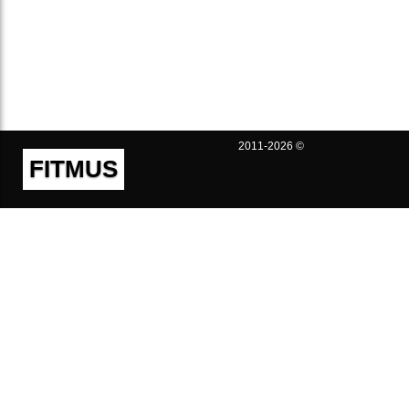
2011-2026 ©
FITMUS
Полезно
Контакты
Пользовательское соглашение
Политика конфиденциальности
Техническая поддержка
Публичная оферта
Предложения и жалобы
support@fitmus.com
Проект
Инструкции