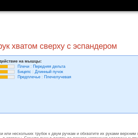
ук хватом сверху с эспандером
действие на мышцы:
Плечи
:
Передняя дельта
Бицепс
:
Длинный пучок
Предплечье
:
Плечелучевая
и или нескольких трубок к двум ручкам и обхватите их руками верхним 