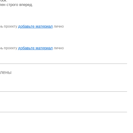
бок.
ен строго вперед.
добавьте материал
чь проекту
лично
добавьте материал
чь проекту
лично
елены