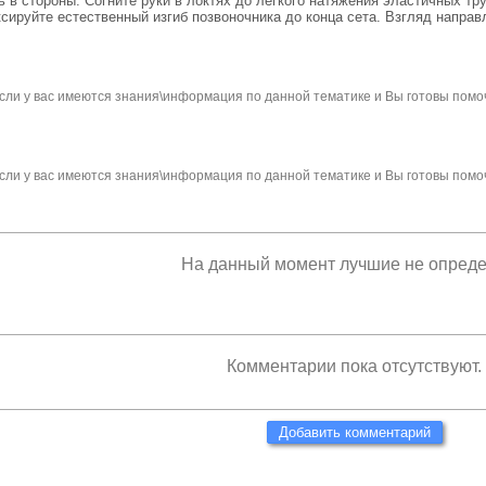
 в стороны. Согните руки в локтях до легкого натяжения эластичных тру
ируйте естественный изгиб позвоночника до конца сета. Взгляд направл
сли у вас имеются знания\информация по данной тематике и Вы готовы помо
сли у вас имеются знания\информация по данной тематике и Вы готовы помо
На данный момент лучшие не опред
Комментарии пока отсутствуют.
Добавить комментарий