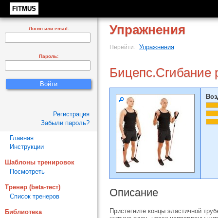
FITMUS
Упражнения
Логин или email:
Упражнения
Перейти:
Пароль:
Бицепс.Сгибание р
Воз
Регистрация
Забыли пароль?
Главная
Инструкции
Шаблоны тренировок
Посмотреть
Тренер (beta-тест)
Описание
Список тренеров
Пристегните концы эластичной трубк
Библиотека