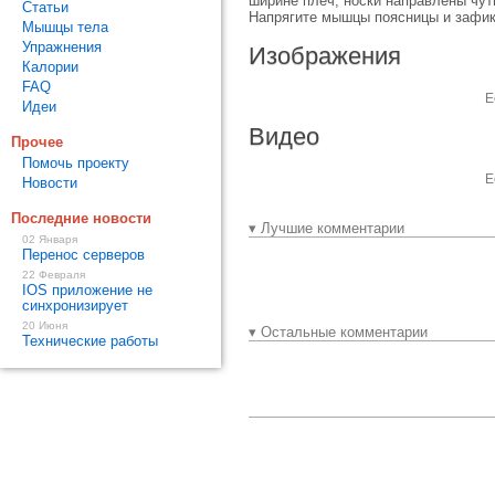
ширине плеч, носки направлены чуть
Статьи
Напрягите мышцы поясницы и зафикс
Мышцы тела
Упражнения
Изображения
Калории
FAQ
Е
Идеи
Видео
Прочее
Помочь проекту
Е
Новости
Последние новости
▾ Лучшие комментарии
02 Января
Перенос серверов
22 Февраля
IOS приложение не
синхронизирует
20 Июня
▾ Остальные комментарии
Технические работы