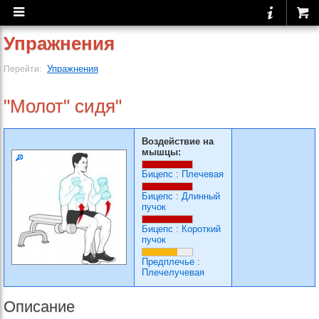
Упражнения
Упражнения
Перейти:
"Молот" сидя"
Воздействие на
мышцы:
Бицепс
:
Плечевая
Бицепс
:
Длинный
пучок
Бицепс
:
Короткий
пучок
Предплечье
:
Плечелучевая
Описание