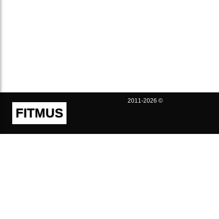
2011-2026 ©
FITMUS
Полезно
Контакты
Пользовательское соглашение
Политика конфиденциальности
Техническая поддержка
Публичная оферта
Предложения и жалобы
support@fitmus.com
Проект