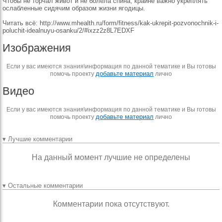
Чтобы не торчал живот и не болела спина, крайне важно укреплять
ослабленные сидячим образом жизни ягодицы.
Читать всё: http://www.mhealth.ru/form/fitness/kak-ukrepit-pozvonochnik-i-
poluchit-idealnuyu-osanku/2/#ixzz2z8L7EDXF
Изображения
Если у вас имеются знания\информация по данной тематике и Вы готовы
добавьте материал
помочь проекту
лично
Видео
Если у вас имеются знания\информация по данной тематике и Вы готовы
добавьте материал
помочь проекту
лично
▾ Лучшие комментарии
На данный момент лучшие не определены
▾ Остальные комментарии
Комментарии пока отсутствуют.