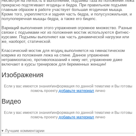
Несмотря на легкость в выполнении, подъемы таза из положения лежа
прекрасно подтягивают ягодицы и бедра. При правильном подъеме
главным образом в работе участвует большая ягодичная мышца.
Кроме того, укрепляется и задняя часть бедра, и полусухожильная, и
полупоперечная мышцы бедра, а также его бицепс.
Вариаций выполнения этого упражнения огромное множество. Разные
связки с подъемами ног из положения мостик используются фитнес-
курсами. Подъемы выполняют как часть динамической нагрузки или
же, наоборот, статической.
Классический мостик для ягодиц выполняется на гимнастическом
коврике из положения лежа на спине. Данное упражнение
нетравмоопасно, противопоказаний к нему нет, упражнение даже
включают в курсы тренировок для беременных женщин!
Изображения
Если у вас имеются знания\информация по данной тематике и Вы готовы
добавьте материал
помочь проекту
лично
Видео
Если у вас имеются знания\информация по данной тематике и Вы готовы
добавьте материал
помочь проекту
лично
▾ Лучшие комментарии