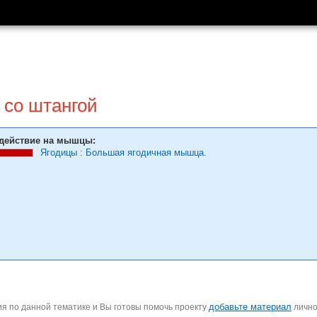
 со штангой
действие на мышцы:
Ягодицы
:
Большая ягодичная мышца.
добавьте материал
я по данной тематике и Вы готовы помочь проекту
личн