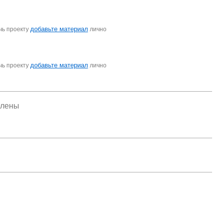
добавьте материал
чь проекту
лично
добавьте материал
чь проекту
лично
елены