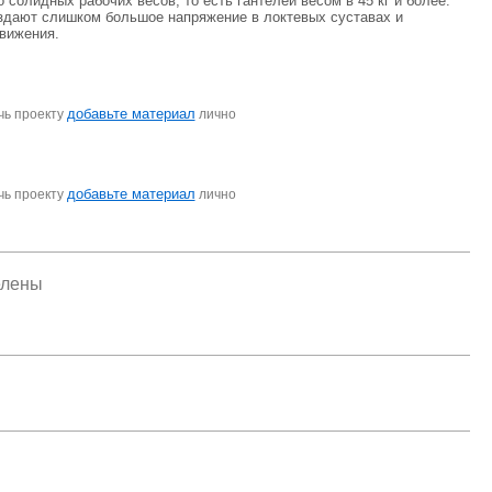
олидных рабочих весов, то есть гантелей весом в 45 кг и более.
оздают слишком большое напряжение в локтевых суставах и
движения.
добавьте материал
чь проекту
лично
добавьте материал
чь проекту
лично
елены