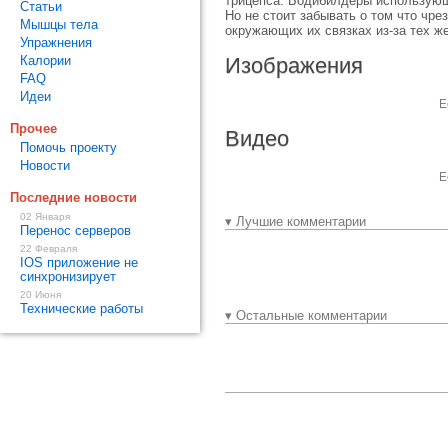
трицепса. Бодибилдеры использующи
Статьи
Но не стоит забывать о том что чр
Мышцы тела
окружающих их связках из-за тех ж
Упражнения
Калории
Изображения
FAQ
Идеи
Е
Прочее
Видео
Помочь проекту
Новости
Е
Последние новости
02 Января
▾ Лучшие комментарии
Перенос серверов
22 Февраля
IOS приложение не
синхронизирует
20 Июня
Технические работы
▾ Остальные комментарии