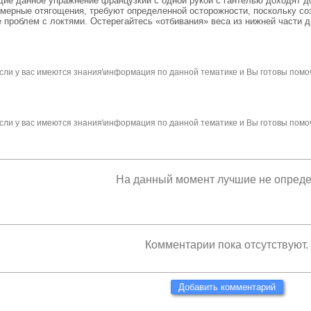
е данное упражнение французкий с одной рукой с гантелью доходят до с
езмерные отягощения, требуют определенной осторожности, поскольку с
е проблем с локтями. Остерегайтесь «отбивания» веса из нижней части 
сли у вас имеются знания\информация по данной тематике и Вы готовы помо
сли у вас имеются знания\информация по данной тематике и Вы готовы помо
На данный момент лучшие не опред
Комментарии пока отсутствуют.
Добавить комментарий