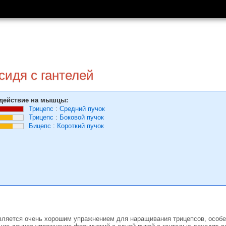
сидя с гантелей
действие на мышцы:
Трицепс
:
Средний пучок
Трицепс
:
Боковой пучок
Бицепс
:
Короткий пучок
вляется очень хорошим упражнением для наращивания трицепсов, особен