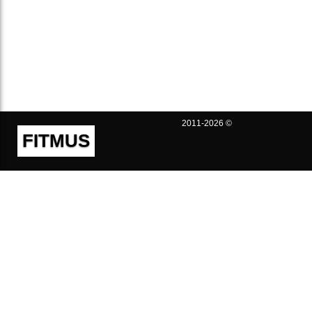
2011-2026 ©
FITMUS
Полезно
Контакты
Пользовательское соглашение
Политика конфиденциальности
Техническая поддержка
Публичная оферта
Предложения и жалобы
support@fitmus.com
Проект
Инструкции