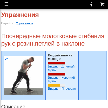
Упражнения
Упражнения
Перейти:
Поочередные молотковые сгибания
рук с резин.петлей в наклоне
Воздействие на
мышцы:
Бицепс
:
Длинный
пучок
Бицепс
:
Короткий
пучок
Бицепс
:
Плечевая
Описание