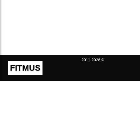
2011-2026 ©
FITMUS
Полезно
Контакты
Пользовательское соглашение
Политика конфиденциальности
Техническая поддержка
Публичная оферта
Предложения и жалобы
support@fitmus.com
Проект