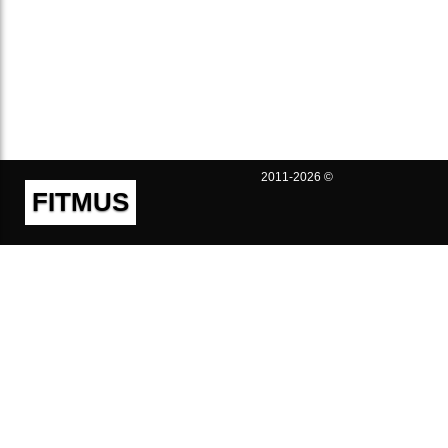
2011-2026 ©
FITMUS
Полезно
Контакты
Пользовательское соглашение
Политика конфиденциальности
Техническая поддержка
Публичная оферта
Предложения и жалобы
support@fitmus.com
Проект
Инструкции