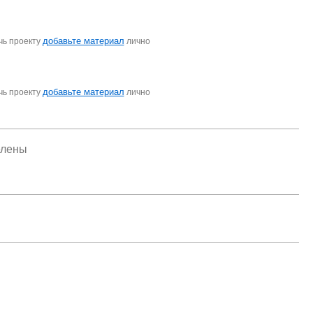
добавьте материал
чь проекту
лично
добавьте материал
чь проекту
лично
елены