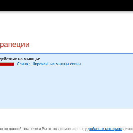
трапеции
действие на мышцы:
Спина
:
Широчайшие мышцы спины
добавьте материал
я по данной тематике и Вы готовы помочь проекту
личн