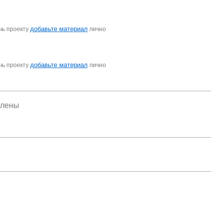
добавьте материал
чь проекту
лично
добавьте материал
чь проекту
лично
елены