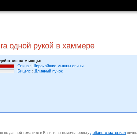
га одной рукой в хаммере
действие на мышцы:
Спина
:
Широчайшие мышцы спины
Бицепс
:
Длинный пучок
добавьте материал
я по данной тематике и Вы готовы помочь проекту
личн