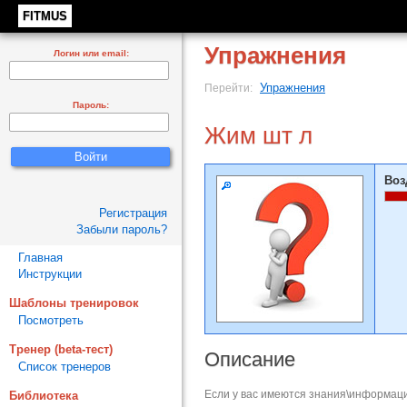
FITMUS
Упражнения
Логин или email:
Упражнения
Перейти:
Пароль:
Жим шт л
Воз
Регистрация
Забыли пароль?
Главная
Инструкции
Шаблоны тренировок
Посмотреть
Тренер (beta-тест)
Описание
Список тренеров
Если у вас имеются знания\информаци
Библиотека