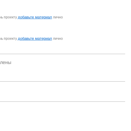
добавьте материал
чь проекту
лично
добавьте материал
чь проекту
лично
елены