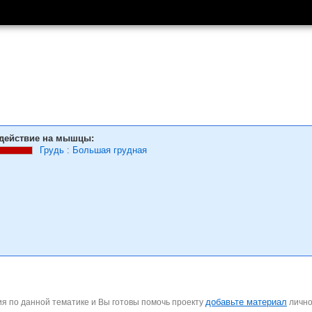
действие на мышцы:
Грудь
:
Большая грудная
добавьте материал
я по данной тематике и Вы готовы помочь проекту
личн