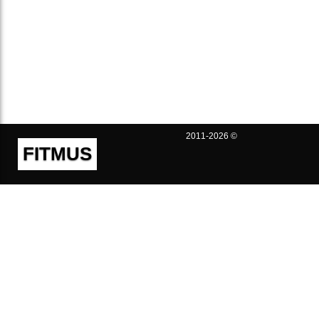
2011-2026 ©
FITMUS
Полезно
Контакты
Пользовательское соглашение
Политика конфиденциальности
Техническая поддержка
Публичная оферта
Предложения и жалобы
support@fitmus.com
Проект