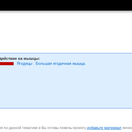
действие на мышцы:
Ягодицы
:
Большая ягодичная мышца.
добавьте материал
я по данной тематике и Вы готовы помочь проекту
личн