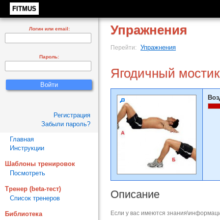
FITMUS
Упражнения
Логин или email:
Упражнения
Перейти:
Пароль:
Ягодичный мостик
Воз
Регистрация
Забыли пароль?
Главная
Инструкции
Шаблоны тренировок
Посмотреть
Тренер (beta-тест)
Описание
Список тренеров
Если у вас имеются знания\информаци
Библиотека