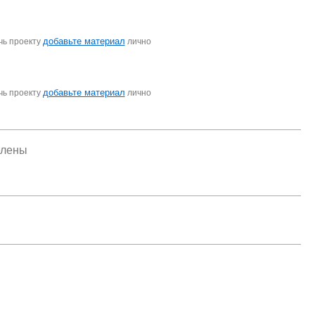
добавьте материал
чь проекту
лично
добавьте материал
чь проекту
лично
елены