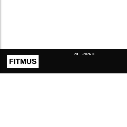
2011-2026 ©
FITMUS
Полезно
Контакты
Пользовательское соглашение
Политика конфиденциальности
Техническая поддержка
Публичная оферта
Предложения и жалобы
support@fitmus.com
Проект