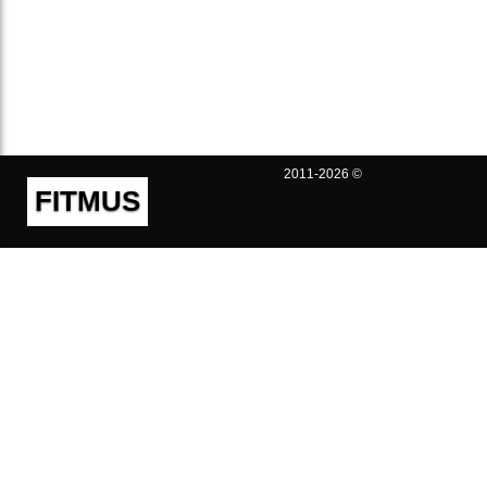
2011-2026 ©
FITMUS
Полезно
Контакты
Пользовательское соглашение
Политика конфиденциальности
Техническая поддержка
Публичная оферта
Предложения и жалобы
support@fitmus.com
Проект
Инструкции