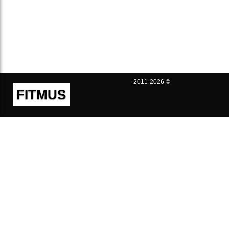
2011-2026 ©
FITMUS
Полезно
Контакты
Пользовательское соглашение
Политика конфиденциальности
Техническая поддержка
Публичная оферта
Предложения и жалобы
support@fitmus.com
Проект
Инструкции