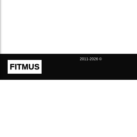
2011-2026 ©
FITMUS
Полезно
Контакты
Пользовательское соглашение
Политика конфиденциальности
Техническая поддержка
Публичная оферта
Предложения и жалобы
support@fitmus.com
Проект