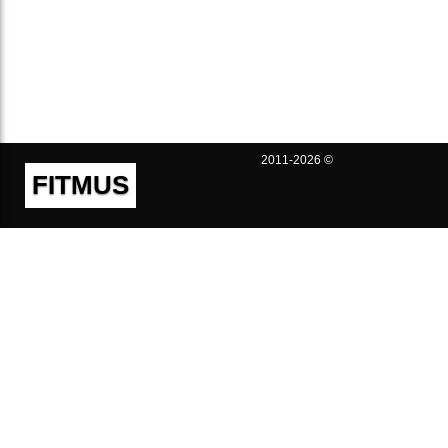
2011-2026 ©
FITMUS
Полезно
Контакты
Пользовательское соглашение
Политика конфиденциальности
Техническая поддержка
Публичная оферта
Предложения и жалобы
support@fitmus.com
Проект
Инструкции