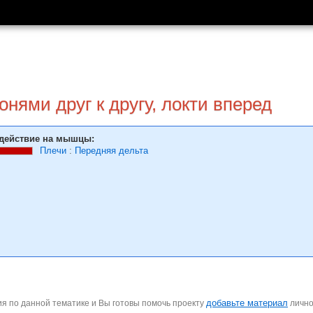
нями друг к другу, локти вперед
действие на мышцы:
Плечи
:
Передняя дельта
добавьте материал
я по данной тематике и Вы готовы помочь проекту
личн