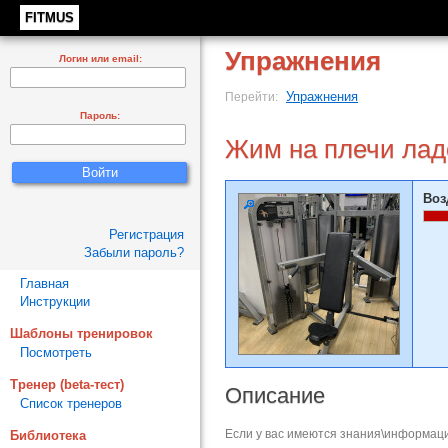
FITMUS
Упражнения
Логин или email:
Упражнения
Перейти:
Пароль:
Жим на плечи ладо
Воз
Регистрация
Забыли пароль?
Главная
Инструкции
Шаблоны тренировок
Посмотреть
Тренер (beta-тест)
Описание
Список тренеров
Если у вас имеются знания\информаци
Библиотека