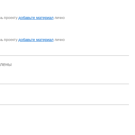
добавьте материал
чь проекту
лично
добавьте материал
чь проекту
лично
елены