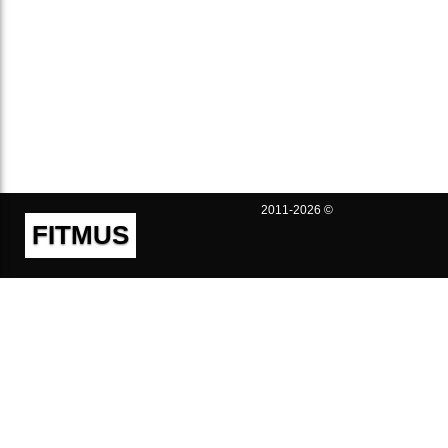
2011-2026 ©
FITMUS
Полезно
Контакты
Пользовательское соглашение
Политика конфиденциальности
Техническая поддержка
Публичная оферта
Предложения и жалобы
support@fitmus.com
Проект