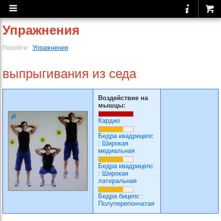
Упражнения
Упражнения
Перейти:
выпрыгивания из седа
Воздействие на
мышцы:
Кардио
Бедра квадрицепс
:
Широкая
медиальная
Бедра квадрицепс
:
Широкая
латеральная
Бедра бицепс
:
Полуперепончатая