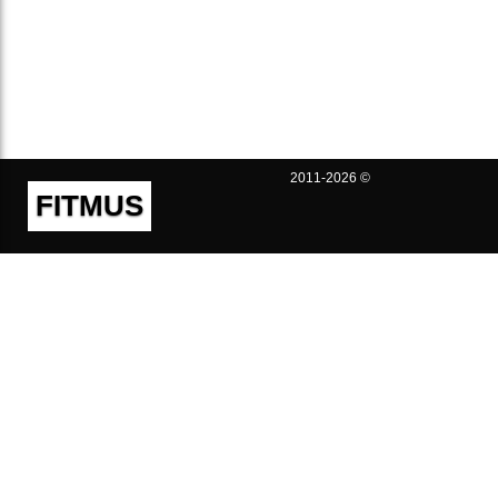
2011-2026 ©
FITMUS
Полезно
Контакты
Пользовательское соглашение
Политика конфиденциальности
Техническая поддержка
Публичная оферта
Предложения и жалобы
support@fitmus.com
Проект
Инструкции