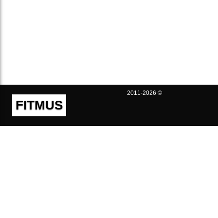
2011-2026 ©
FITMUS
Полезно
Контакты
Пользовательское соглашение
Политика конфиденциальности
Техническая поддержка
Публичная оферта
Предложения и жалобы
support@fitmus.com
Проект