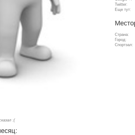
Twitter:
Еще тут:
Место
Страна:
Город:
Спортзал:
казал :(
месяц: