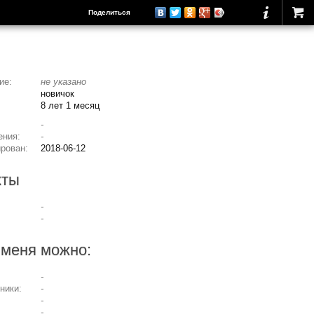
Поделиться
ие:
не указано
новичок
8 лет 1 месяц
-
ения:
-
ирован:
2018-06-12
кты
-
-
 меня можно:
-
ники:
-
-
-