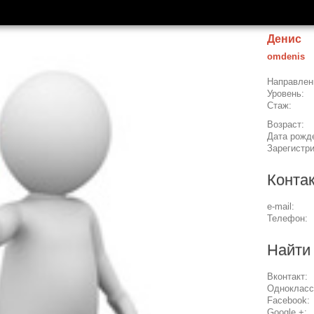
Денис
omdenis
Направлен
Уровень:
Стаж:
Возраст:
Дата рожд
Зарегистр
Конта
e-mail:
Телефон:
Найти
Вконтакт:
Однокласс
Facebook:
Google +: