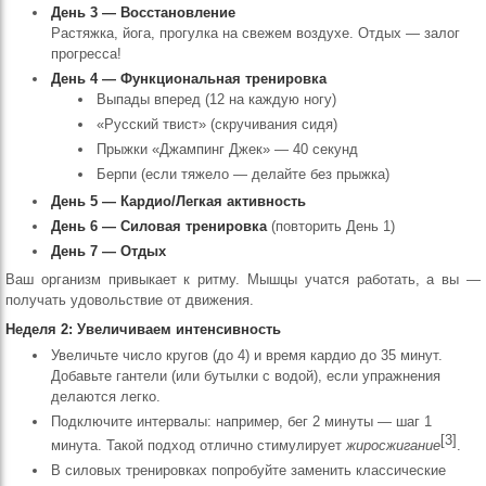
День 3 — Восстановление
Растяжка, йога, прогулка на свежем воздухе. Отдых — залог
прогресса!
День 4 — Функциональная тренировка
Выпады вперед (12 на каждую ногу)
«Русский твист» (скручивания сидя)
Прыжки «Джампинг Джек» — 40 секунд
Берпи (если тяжело — делайте без прыжка)
День 5 — Кардио/Легкая активность
День 6 — Силовая тренировка
(повторить День 1)
День 7 — Отдых
Ваш организм привыкает к ритму. Мышцы учатся работать, а вы —
получать удовольствие от движения.
Неделя 2: Увеличиваем интенсивность
Увеличьте число кругов (до 4) и время кардио до 35 минут.
Добавьте гантели (или бутылки с водой), если упражнения
делаются легко.
Подключите интервалы: например, бег 2 минуты — шаг 1
[3]
минута. Такой подход отлично стимулирует
жиросжигание
.
В силовых тренировках попробуйте заменить классические