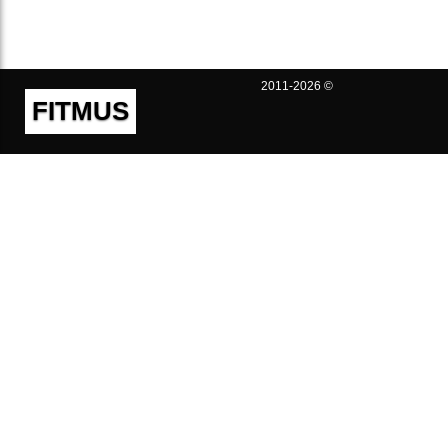
2011-2026 ©
FITMUS
Полезно
Контакты
Пользовательское соглашение
Политика конфиденциальности
Техническая поддержка
Публичная оферта
Предложения и жалобы
support@fitmus.com
Проект
Инструкции
Для разработчиков
FAQ (Вопросы и Ответы)