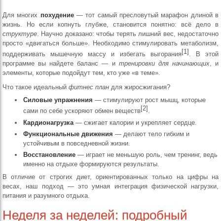
Для многих
похудение
— тот самый пресловутый марафон длиной в
жизнь. Но если копнуть глубже, становится понятно: всё дело в
структуре
. Научно доказано: чтобы терять лишний вес, недостаточно
просто «двигаться больше». Необходимо стимулировать метаболизм,
[1]
поддерживать мышечную массу и избегать выгорания
. В этой
программе вы найдете баланс — и
тренировки для начинающих
, и
элементы, которые подойдут тем, кто уже «в теме».
Что такое идеальный
фитнес план
для жиросжигания?
Силовые упражнения
— стимулируют рост мышц, которые
[2]
сами по себе ускоряют обмен веществ
.
Кардионагрузка
— сжигает калории и укрепляет сердце.
Функциональные движения
— делают тело гибким и
устойчивым в повседневной жизни.
Восстановление
— играет не меньшую роль, чем тренинг, ведь
именно на отдыхе формируются результаты.
В отличие от строгих диет, ориентированных только на цифры на
весах, наш подход — это умная интеграция физической нагрузки,
питания и разумного отдыха.
Неделя за неделей: подробный