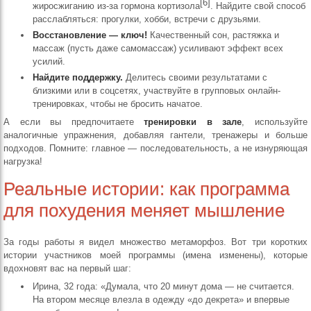
[6]
жиросжиганию из-за гормона кортизола
. Найдите свой способ
расслабляться: прогулки, хобби, встречи с друзьями.
Восстановление — ключ!
Качественный сон, растяжка и
массаж (пусть даже самомассаж) усиливают эффект всех
усилий.
Найдите поддержку.
Делитесь своими результатами с
близкими или в соцсетях, участвуйте в групповых онлайн-
тренировках, чтобы не бросить начатое.
А если вы предпочитаете
тренировки в зале
, используйте
аналогичные упражнения, добавляя гантели, тренажеры и больше
подходов. Помните: главное — последовательность, а не изнуряющая
нагрузка!
Реальные истории: как программа
для похудения меняет мышление
За годы работы я видел множество метаморфоз. Вот три коротких
истории участников моей программы (имена изменены), которые
вдохновят вас на первый шаг:
Ирина, 32 года: «Думала, что 20 минут дома — не считается.
На втором месяце влезла в одежду «до декрета» и впервые