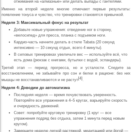
отжимания на «алмазные» или делать выпады с гантелями.
Именно на второй неделе многие отмечают первые результаты:
появление тонуса и чувство, что тренировки становятся привычкой.
Неделя 3: Максимальный фокус на результат
Добавьте новые упражнения: отведение ног в сторону,
«велосипед» для пресса, планка с подъемом ноги.
Кардио-часть начните делать в стиле Tabata (20 секунд
интенсивно — 10 секунд отдых, всего 4 минуты).
В силовых тренировках увеличьте вес — используйте всё, что
есть дома (рюкзак с книгами, бутылки с водой, эспандеры).
Третий этап — период прогресса, но и усталости. Следите за
восстановлением, не забывайте про сон и белки в рационе: без них
[4]
мышцы не восстанавливаются и не растут
.
Неделя 4: Доводим до автоматизма
Последняя неделя — время почувствовать уверенность.
Повторяйте все упражнения в 4–5 кругах, варьируйте скорость
и очередность движений.
Совет: попробуйте круговую тренировку (1 круг — все
упражнения подряд без отдыха, затем 1 минута перед новым
кругом).
Завершите неделю легкой растяжкой, медитацией или йогой —