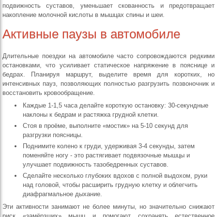
подвижность суставов, уменьшает скованность и предотвращает
накопление молочной кислоты в мышцах спины и шеи.
Активные паузы в автомобиле
Длительные поездки на автомобиле часто сопровождаются редкими
остановками, что усиливает статическое напряжение в пояснице и
бедрах. Планируя маршрут, выделите время для коротких, но
интенсивных пауз, позволяющих полностью разгрузить позвоночник и
восстановить кровообращение.
Каждые 1‑1,5 часа делайте короткую остановку: 30‑секундные
наклоны к бедрам и растяжка грудной клетки.
Стоя в проёме, выполните «мостик» на 5‑10 секунд для
разгрузки поясницы.
Поднимите колено к груди, удерживая 3‑4 секунды, затем
поменяйте ногу - это растягивает подвязочные мышцы и
улучшает подвижность тазобедренных суставов.
Сделайте несколько глубоких вдохов с полной выдохом, руки
над головой, чтобы расширить грудную клетку и облегчить
диафрагмальное дыхание.
Эти активности занимают не более минуты, но значительно снижают
риск «замёрзших» мышц и помогают сохранять естественное