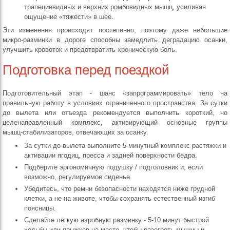
трапециевидных и верхних ромбовидных мышц, усиливая
ощущение «тяжести» в шее.
Эти изменения происходят постепенно, поэтому даже небольшие
микро‑разминки в дороге способны замедлить деградацию осанки,
улучшить кровоток и предотвратить хроническую боль.
Подготовка перед поездкой
Подготовительный этап - шанс «запрограммировать» тело на
правильную работу в условиях ограниченного пространства. За сутки
до вылета или отъезда рекомендуется выполнить короткий, но
целенаправленный комплекс, активирующий основные группы
мышц‑стабилизаторов, отвечающих за осанку.
За сутки до вылета выполните 5‑минутный комплекс растяжки и
активации ягодиц, пресса и задней поверхности бедра.
Подберите эргономичную подушку / подголовник и, если
возможно, регулируемое сиденье.
Убедитесь, что ремни безопасности находятся ниже грудной
клетки, а не на животе, чтобы сохранять естественный изгиб
поясницы.
Сделайте лёгкую аэробную разминку - 5‑10 минут быстрой
ходьбы или прыжков на месте, чтобы разогреть мышцы и