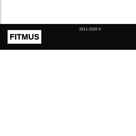
2011-2026 ©
FITMUS
Полезно
Контакты
Пользовательское соглашение
Политика конфиденциальности
Техническая поддержка
Публичная оферта
Предложения и жалобы
support@fitmus.com
Проект
Инструкции
Для разработчиков
FAQ (Вопросы и Ответы)