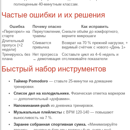
полноценным 40-минутным классам.
Частые ошибки и их решения
Ошибка
Почему опасно
Как исправить
«Перегорел» на
Переутомление,
Снизьте объём до комфортного,
старте
травмы
верните микрошаги
Длительный
Сбивается
Возврат на 70 % прежней нагрузки, +
пропуск (>2
привычка
видимый счётчик с нового «День 1»
недели)
Тренируюсь без
Нет прогресса
Составьте цикл из 4–6 недель и
плана
→ демотивация
отслеживайте показатели
Быстрый набор инструментов
Таймер Pomodoro
— ставьте 25-минутки на домашние
тренировки.
Список дел на холодильнике.
Физическая отметка маркером
— дополнительный «дофамин».
Напоминания-push
из дневника тренировок.
Музыкальные плейлисты
с BPM 120-140 — повышают
выносливость на 7 %.
Заранее собранная спортивная сумка.
«Минимизируйте
трение» — основные барьеры должны быть сняты ещё