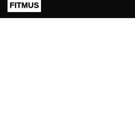
FITMUS
Полезно
Контакты
Пользовательское соглашение
Политика конфиденциальности
Техническая поддержка
Публичная оферта
Предложения и жалобы
support@fitmus.com
Проект
Инструкции
Для разработчиков
FAQ (Вопросы и Ответы)