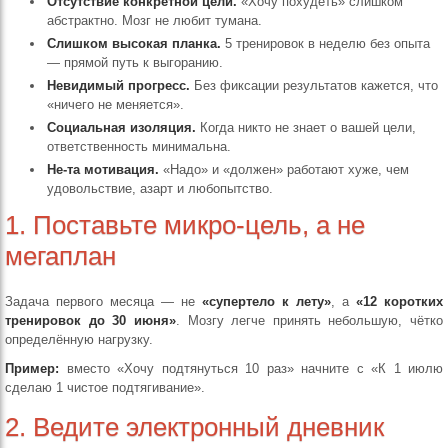
Отсутствие конкретной цели.
«Хочу похудеть» слишком
абстрактно. Мозг не любит тумана.
Слишком высокая планка.
5 тренировок в неделю без опыта
— прямой путь к выгоранию.
Невидимый прогресс.
Без фиксации результатов кажется, что
«ничего не меняется».
Социальная изоляция.
Когда никто не знает о вашей цели,
ответственность минимальна.
Не-та мотивация.
«Надо» и «должен» работают хуже, чем
удовольствие, азарт и любопытство.
1. Поставьте микро-цель, а не
мегаплан
Задача первого месяца — не
«супертело к лету»
, а
«12 коротких
тренировок до 30 июня»
. Мозгу легче принять небольшую, чётко
определённую нагрузку.
Пример:
вместо «Хочу подтянуться 10 раз» начните с «К 1 июлю
сделаю 1 чистое подтягивание».
2. Ведите электронный дневник