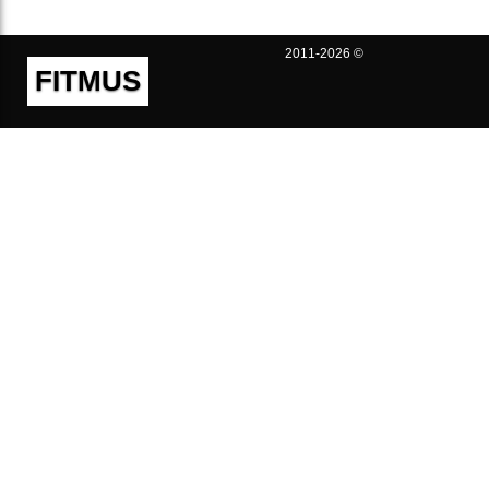
2011-2026 ©
FITMUS
Полезно
Контакты
Пользовательское соглашение
Политика конфиденциальности
Техническая поддержка
Публичная оферта
Предложения и жалобы
support@fitmus.com
Проект
Инструкции
Для разработчиков
FAQ (Вопросы и Ответы)