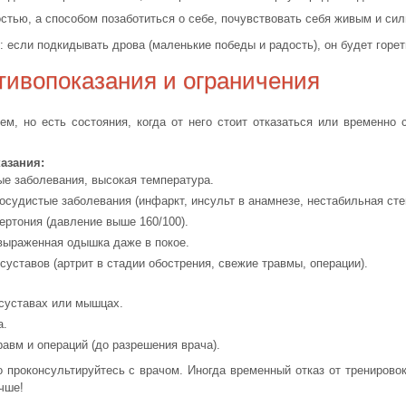
остью, а способом позаботиться о себе, почувствовать себя живым и сил
 если подкидывать дрова (маленькие победы и радость), он будет горет
отивопоказания и ограничения
ем, но есть состояния, когда от него стоит отказаться или временно
азания:
е заболевания, высокая температура.
осудистые заболевания (инфаркт, инсульт в анамнезе, нестабильная сте
ертония (давление выше 160/100).
выраженная одышка даже в покое.
уставов (артрит в стадии обострения, свежие травмы, операции).
 суставах или мышцах.
а.
авм и операций (до разрешения врача).
проконсультируйтесь с врачом. Иногда временный отказ от тренировок
чше!