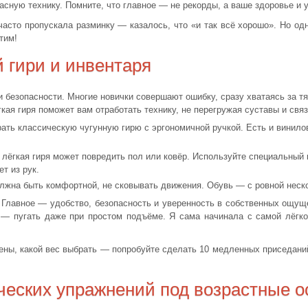
асную технику. Помните, что главное — не рекорды, а ваше здоровье и 
часто пропускала разминку — казалось, что «и так всё хорошо». Но од
тим!
 гири и инвентаря
и безопасности. Многие новички совершают ошибку, сразу хватаясь за 
гкая гиря поможет вам отработать технику, не перегружая суставы и связ
ать классическую чугунную гирю с эргономичной ручкой. Есть и винило
лёгкая гиря может повредить пол или ковёр. Используйте специальный 
т из рук.
жна быть комфортной, не сковывать движения. Обувь — с ровной неск
 Главное — удобство, безопасность и уверенность в собственных ощуще
 — пугать даже при простом подъёме. Я сама начинала с самой лёгко
ны, какой вес выбрать — попробуйте сделать 10 медленных приседаний 
ческих упражнений под возрастные о