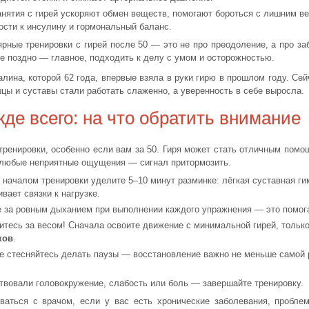
нятия с гирей ускоряют обмен веществ, помогают бороться с лишним вес
ости к инсулину и гормональный баланс.
рные тренировки с гирей после 50 — это не про преодоление, а про за
е поздно — главное, подходить к делу с умом и осторожностью.
лина, которой 62 года, впервые взяла в руки гирю в прошлом году. Сейч
шцы и суставы стали работать слаженно, а уверенность в себе выросла.
де всего: на что обратить внимание
ренировки, особенно если вам за 50. Гиря может стать отличным помо
: любые неприятные ощущения — сигнал притормозить.
началом тренировки уделите 5–10 минут разминке: лёгкая суставная гим
вает связки к нагрузке.
 за ровным дыханием при выполнении каждого упражнения — это помога
итесь за весом! Сначала освоите движение с минимальной гирей, тольк
ков
.
 стесняйтесь делать паузы — восстановление важно не меньше самой 
вовали головокружение, слабость или боль — завершайте тренировку.
ваться с врачом, если у вас есть хронические заболевания, пробл