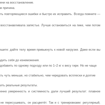
ени на восстановление.
м причина.
тить повторяющиеся ошибки и быстро их исправить. Всегда помните —
восстанавливала запястье. Лучше остановиться на пике, чем потом
шите: дайте телу время привыкнуть к новой нагрузке. Даже если вы
одить себя до изнеможения.
обавить по одному подходу или по 1–2 кг к весу гири. Но не чаще
ь чуть меньше, но стабильно, чем чередовать всплески и долгие
еть реальные результаты.
менно умеренность и системность дали лучший результат: плавное
е пересушивать, он расцветёт. Так и с тренировками: регулярный,