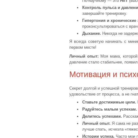
По-научному — это
HIIT
(выс
Контроль пульса и давлени
завершайте тренировку.
Гипертония и хронические 
проконсультироваться с врач
Дыхание.
Никогда не задерж
Я всегда советую начинать с мини
первом месте!
Личный опыт:
Моя мама, которой 
давление стало стабильнее, появил
Мотивация и псих
Секрет долгой и успешной тренировк
удовольствие от процесса, а не гна
Ставьте достижимые цели.
Радуйтесь малым успехам.
Делитесь успехами.
Расскаж
Личный опыт.
Я сама не раз
лучше спать, исчезла «тяжес
Истории успеха.
Часто мои п