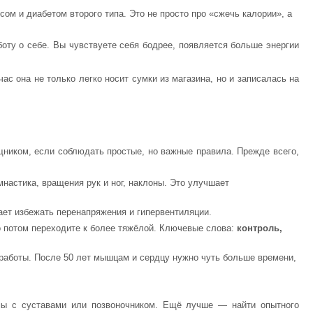
ом и диабетом второго типа. Это не просто про «сжечь калории», а
боту о себе. Вы чувствуете себя бодрее, появляется больше энергии
ас она не только легко носит сумки из магазина, но и записалась на
щником, если соблюдать простые, но важные правила. Прежде всего,
настика, вращения рук и ног, наклоны. Это улучшает
ет избежать перенапряжения и гипервентиляции.
о потом переходите к более тяжёлой. Ключевые слова:
контроль,
работы. После 50 лет мышцам и сердцу нужно чуть больше времени,
емы с суставами или позвоночником. Ещё лучше — найти опытного