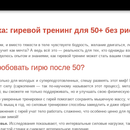
а: гиревой тренинг для 50+ без ри
, и вместо тяжести в теле чувствуете бодрость, желание двигаться, ле
учит как мечта? А ведь всё это — реальность для тех, кто однажды вз
 делюсь опытом и знаниями, как гиревой тренинг может стать вашим гл
робовать гирю после 50?
олько для молодых и суперподготовленных, спешу развеять этот миф! 
 силу (саркопения — так по-научному называется этот процесс), мет
й, вы сможете не только поддерживать, но и улучшать свою физическую
умеренные тренировки с гирей помогают сохранять мышечную массу, чт
% мышц в год, но силовые тренировки способны замедлить и даже обрати
жнения с гирей учат тело работать слаженно, что особенно ценно для п
кам зимой!
вье.
Исследования показывают, что интервальные силовые нагрузки, так
дистой стенки и снижают артериальное давление.