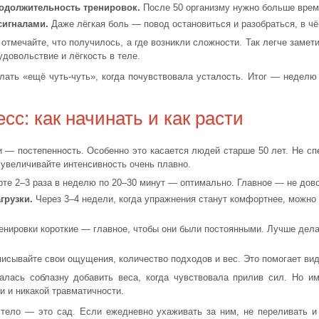
родолжительность тренировок.
После 50 организму нужно больше врем
сигналами.
Даже лёгкая боль — повод остановиться и разобраться, в чё
 отмечайте, что получилось, а где возникли сложности. Так легче заме
удовольствие и лёгкость в теле.
ть «ещё чуть-чуть», когда почувствовала усталость. Итог — неделю 
сс: как начинать и как расти
— постепенность. Особенно это касается людей старше 50 лет. Не спе
 увеличивайте интенсивность очень плавно.
те 2–3 раза в неделю по 20–30 минут — оптимально. Главное — не дов
грузки.
Через 3–4 недели, когда упражнения станут комфортнее, можно д
нировки короткие — главное, чтобы они были постоянными. Лучше делат
исывайте свои ощущения, количество подходов и вес. Это помогает вид
алась соблазну добавить веса, когда чувствовала прилив сил. Но и
 и никакой травматичности.
тело — это сад. Если ежедневно ухаживать за ним, не переливать и н