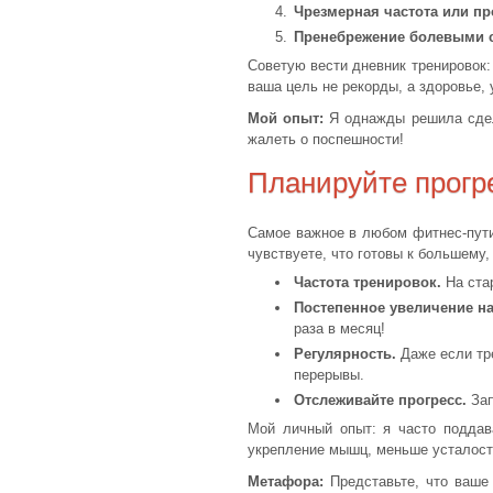
Чрезмерная частота или п
Пренебрежение болевыми 
Советую вести дневник тренировок:
ваша цель не рекорды, а здоровье, 
Мой опыт:
Я однажды решила сдела
жалеть о поспешности!
Планируйте прогре
Самое важное в любом фитнес-пути 
чувствуете, что готовы к большему,
Частота тренировок.
На стар
Постепенное увеличение на
раза в месяц!
Регулярность.
Даже если тре
перерывы.
Отслеживайте прогресс.
Зап
Мой личный опыт: я часто поддав
укрепление мышц, меньше усталости
Метафора:
Представьте, что ваше 