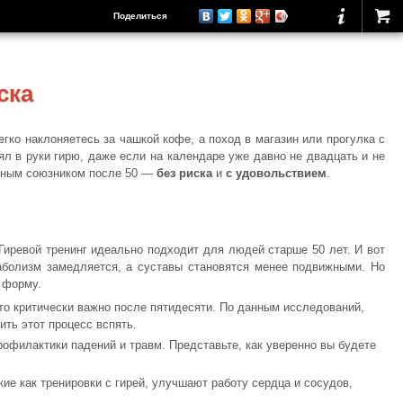
Поделиться
ска
гко наклоняетесь за чашкой кофе, а поход в магазин или прогулка с
ял в руки гирю, даже если на календаре уже давно не двадцать и не
авным союзником после 50 —
без риска
и
с удовольствием
.
Гиревой тренинг идеально подходит для людей старше 50 лет. И вот
аболизм замедляется, а суставы становятся менее подвижными. Но
 форму.
о критически важно после пятидесяти. По данным исследований,
ть этот процесс вспять.
рофилактики падений и травм. Представьте, как уверенно вы будете
ие как тренировки с гирей, улучшают работу сердца и сосудов,