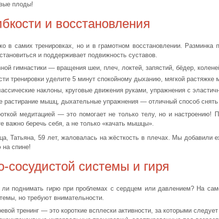
вые плоды!
ибкости и восстановления
ко в самих тренировках, но и в грамотном восстановлении. Разминка 
становиться и поддерживает подвижность суставов.
ной гимнастики — вращения шеи, плеч, локтей, запястий, бёдер, коленей
ти тренировки уделите 5 минут спокойному дыханию, мягкой растяжке м
ассические наклоны, круговые движения руками, упражнения с эластичн
 растирание мышц, дыхательные упражнения — отличный способ снять
откой медитацией — это помогает не только телу, но и настроению! П
те важно беречь себя, а не только «качать мышцы».
а, Татьяна, 59 лет, жаловалась на жёсткость в плечах. Мы добавили
 на спине!
о-сосудистой системы и гиря
 ли поднимать гирю при проблемах с сердцем или давлением? На сам
темы, но требуют внимательности.
евой тренинг — это короткие всплески активности, за которыми следует