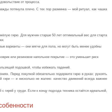
удовольствие от процесса.
нажды потянула плечо. С тех пор разминка — мой ритуал, как чашка
тяжёлую гирю. Для мужчин старше 50 лет оптимальный вес для старта
ки.
вые варианты — они мягче для пола, но могут быть менее удобны
коврик или резиновое напольное покрытие — это уменьшит риск
ользящей подошвой, чтобы избежать падений.
ниях. Перед покупкой обязательно подержите гирю в руках: рукоять
й гири — и нисколько не жалею: качество движений всегда важнее
с гирей у груди. Если к концу подхода техника остаётся идеальной,
собенности