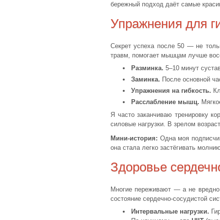
бережный подход даёт самые краси
Упражнения для г
Секрет успеха после 50 — не толь
травм, помогает мышцам лучше вос
Разминка.
5–10 минут сустав
Заминка.
После основной час
Упражнения на гибкость.
Кл
Расслабление мышц.
Мягкое
Я часто заканчиваю тренировку кор
силовые нагрузки. В зрелом возрас
Мини-история:
Одна моя подписчиц
она стала легко застёгивать молнию
Здоровье сердечн
Многие переживают — а не вредно
состояние сердечно-сосудистой сис
Интервальные нагрузки.
Гир