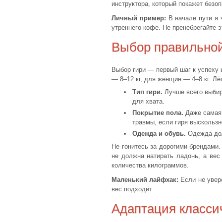
инструктора, который покажет безоп
Личный пример:
В начале пути я 
утреннего кофе. Не пренебрегайте э
Выбор правильной
Выбор гири — первый шаг к успеху 
— 8–12 кг, для женщин — 4–8 кг. Лё
Тип гири.
Лучше всего выбир
для хвата.
Покрытие пола.
Даже самая 
травмы, если гиря выскользне
Одежда и обувь.
Одежда дол
Не гонитесь за дорогими брендами.
не должна натирать ладонь, а вес
количества килограммов.
Маленький лайфхак:
Если не увере
вес подходит.
Адаптация класси