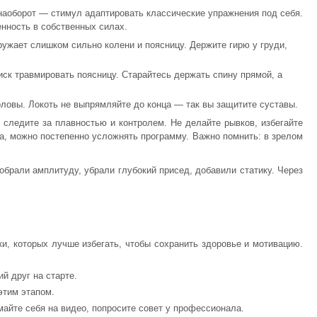
 наоборот — стимул адаптировать классические упражнения под себя.
нность в собственных силах.
ружает слишком сильно колени и поясницу. Держите гирю у груди,
ск травмировать поясницу. Старайтесь держать спину прямой, а
ловы. Локоть не выпрямляйте до конца — так вы защитите суставы.
 следите за плавностью и контролем. Не делайте рывков, избегайте
ра, можно постепенно усложнять программу. Важно помнить: в зрелом
обрали амплитуду, убрали глубокий присед, добавили статику. Через
и, которых лучше избегать, чтобы сохранить здоровье и мотивацию.
й друг на старте.
этим этапом.
майте себя на видео, попросите совет у профессионала.