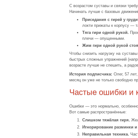
С возрастом суставы и связки треб
Начинать лучше с базовых движений
Приседания с гирей у груди 
локти прижаты к корпусу — т
Тяга гири одной рукой.
Прос
плечи — опущенными.
Жим гири одной рукой стоя
Чтобы снизить нагрузку на суставы
быстрых сложных упражнений (напри
возрасте лучше не спешить, а радо
История подписчика:
Олег, 57 лет
месяц он уже не только свободно п
Частые ошибки и 
Ошибки — это нормально, особенно 
Вот самые распространённые:
Слишком тяжёлая гиря.
Жел
Игнорирование разминки и
Неправильная техника.
Част