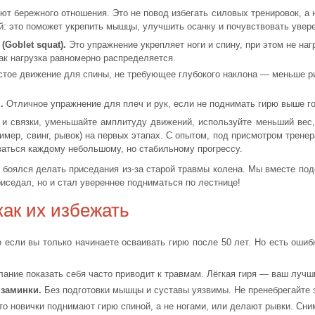
уют бережного отношения. Это не повод избегать силовых тренировок, а
: это поможет укрепить мышцы, улучшить осанку и почувствовать увере
(Goblet squat).
Это упражнение укрепляет ноги и спину, при этом не наг
ак нагрузка равномерно распределяется.
тое движение для спины, не требующее глубокого наклона — меньше ри
.
Отличное упражнение для плеч и рук, если не поднимать гирю выше го
 и связки, уменьшайте амплитуду движений, используйте меньший вес,
мер, свинг, рывок) на первых этапах. С опытом, под присмотром трене
ваться каждому небольшому, но стабильному прогрессу.
, боялся делать приседания из-за старой травмы колена. Мы вместе под
риседал, но и стал увереннее подниматься по лестнице!
как их избежать
если вы только начинаете осваивать гирю после 50 лет. Но есть ошибк
ание показать себя часто приводит к травмам. Лёгкая гиря — ваш лучши
 заминки.
Без подготовки мышцы и суставы уязвимы. Не пренебрегайте 
о новички поднимают гирю спиной, а не ногами, или делают рывки. Сни