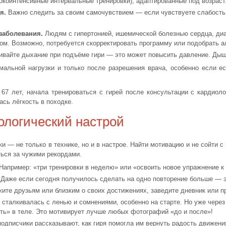
окоинтенсивные интервальные тренировки), адаптированные под возраст
я.
Важно следить за своим самочувствием — если чувствуете слабость,
заболевания.
Людям с гипертонией, ишемической болезнью сердца, диа
ом. Возможно, потребуется скорректировать программу или подобрать 
ивайте дыхание при подъёме гири — это может повысить давление. Дыши
мальной нагрузки и только после разрешения врача, особенно если е
67 лет, начала тренироваться с гирей после консультации с кардиол
ась лёгкость в походке.
ологический настрой
и — не только в технике, но и в настрое. Найти мотивацию и не сойти 
ться за чужими рекордами.
Например: «три тренировки в неделю» или «освоить новое упражнение к 
Даже если сегодня получилось сделать на одно повторение больше — э
ите друзьям или близким о своих достижениях, заведите дневник или п
 сталкивалась с ленью и сомнениями, особенно на старте. Но уже через
ть» в теле. Это мотивирует лучше любых фотографий «до и после»!
одписчики рассказывают, как гиря помогла им вернуть радость движения