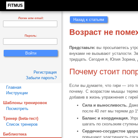
FITMUS
Логин или email:
Назад к статьям
Возраст не помех
Пароль:
Представьте:
вы просыпаетесь утром
внуками не вызывают усталости. Зв
тридцать. Сегодня я, Юлия Зорина,
Почему стоит поп
Регистрация
Забыли пароль?
Если вы думаете, что гири — это т
Главная
почему. С возрастом мышцы теряют
Инструкции
добавив в жизнь упражнения с гире
Шаблоны тренировок
Сила и выносливость.
Даже 
Посмотреть
после 40 лет мы теряем до 1
Баланс и координация.
Упра
Тренер (beta-тест)
шагать по скользким ступень
Список тренеров
Сердечно-сосудистое здоро
Библиотека
повышают эластичность сосу