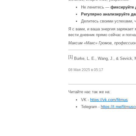
Не ленитесь —
фиксируйте 
Регулярно анализируйте д
Делитесь своими успехами, 
Я с вами, и ваша энергия заряжает
вести дневник прямо сейчас и погн
Максим «Макс» Громов, професси
[1]
Burke, L. E., Wang, J., & Sevick, M.
08 Мая 2025 в 05:17
Читайте нас так же на:
VK -
https://vk.com/fitmus
Telegram -
https://t.me/fitmus