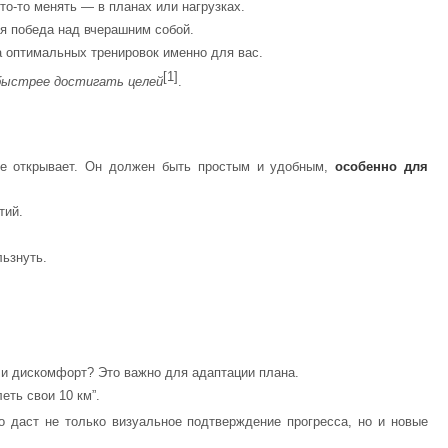
то-то менять — в планах или нагрузках.
я победа над вчерашним собой.
 оптимальных тренировок именно для вас.
[1]
быстрее достигать целей
.
 не открывает. Он должен быть простым и удобным,
особенно для
тий.
льзнуть.
ли дискомфорт? Это важно для адаптации плана.
еть свои 10 км”.
то даст не только визуальное подтверждение прогресса, но и новые