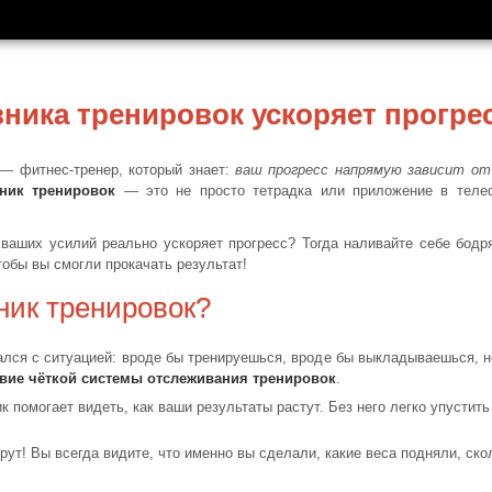
вника тренировок ускоряет прогре
— фитнес-тренер, который знает:
ваш прогресс напрямую зависит от
ник тренировок
— это не просто тетрадка или приложение в телеф
я ваших усилий реально ускоряет прогресс? Тогда наливайте себе бо
чтобы вы смогли прокачать результат!
ник тренировок?
ался с ситуацией: вроде бы тренируешься, вроде бы выкладываешься, н
твие чёткой системы отслеживания тренировок
.
к помогает видеть, как ваши результаты растут. Без него легко упустит
ут! Вы всегда видите, что именно вы сделали, какие веса подняли, ско