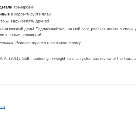
детали
тренировки
анные
и корректируйте план
чтобы вдохновлять других!
 меня каждый день! Подписывайтесь на мой блог, рассказывайте о своих 
али к новым вершинам!
ональный фитнес-тренер и ваш мотиватор
 A. (2011). Self-monitoring in weight loss: a systematic review of the literat
com