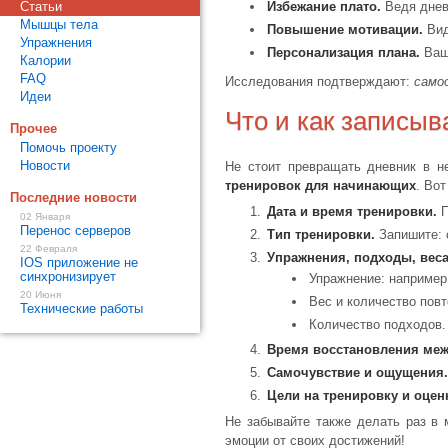
Статьи
Избежание плато.
Ведя дневн
Мышцы тела
Повышение мотивации.
Вид
Упражнения
Персонализация плана.
Ваш 
Калории
FAQ
Исследования подтверждают:
само
Идеи
Что и как записыв
Прочее
Помочь проекту
Новости
Не стоит превращать дневник в н
тренировок для начинающих
. Во
Последние новости
Дата и время тренировки.
П
02 Января
Перенос серверов
Тип тренировки.
Запишите: с
22 Февраля
Упражнения, подходы, веса
IOS приложение не
синхронизирует
Упражнение: например,
20 Июня
Вес и количество повт
Технические работы
Количество подходов.
Время восстановления меж
Самочувствие и ощущения.
Цели на тренировку и оцен
Не забывайте также делать раз в 
эмоции от своих достижений!