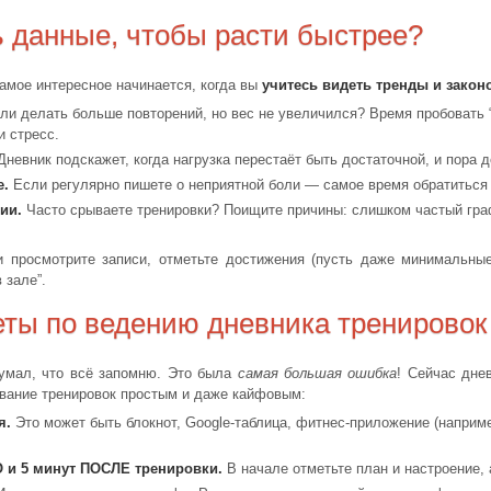
ь данные, чтобы расти быстрее?
амое интересное начинается, когда вы
учитесь видеть тренды и зако
ли делать больше повторений, но вес не увеличился? Время пробовать “
и стресс.
невник подскажет, когда нагрузка перестаёт быть достаточной, и пора 
е.
Если регулярно пишете о неприятной боли — самое время обратиться 
ии.
Часто срываете тренировки? Поищите причины: слишком частый граф
 просмотрите записи, отметьте достижения (пусть даже минимальные
 зале”.
еты по ведению дневника тренировок
думал, что всё запомню. Это была
самая большая ошибка
! Сейчас дне
ивание тренировок простым и даже кайфовым:
я.
Это может быть блокнот, Google-таблица, фитнес-приложение (например
О и 5 минут ПОСЛЕ тренировки.
В начале отметьте план и настроение, 