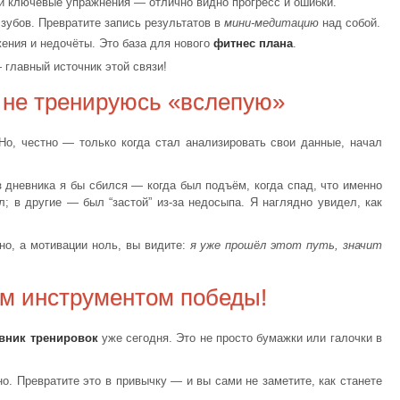
и ключевые упражнения — отлично видно прогресс и ошибки.
 зубов. Превратите запись результатов в
мини-медитацию
над собой.
ения и недочёты. Это база для нового
фитнес плана
.
 главный источник этой связи!
 не тренируюсь «вслепую»
. Но, честно — только когда стал анализировать свои данные, начал
з дневника я бы сбился — когда был подъём, когда спад, что именно
; в другие — был “застой” из-за недосыпа. Я наглядно увидел, как
но, а мотивации ноль, вы видите:
я уже прошёл этот путь, значит
ым инструментом победы!
вник тренировок
уже сегодня. Это не просто бумажки или галочки в
. Превратите это в привычку — и вы сами не заметите, как станете