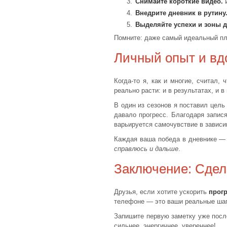
Снимайте короткие видео.
И
Внедрите дневник в рутину
Выделяйте успехи и зоны д
Помните: даже самый идеальный пла
Личный опыт и вд
Когда-то я, как и многие, считал,
реально расти: и в результатах, и в
В один из сезонов я поставил цель
давало прогресс. Благодаря запися
варьируется самочувствие в зависим
Каждая ваша победа в дневнике — 
справлюсь и дальше
.
Заключение: Сдел
Друзья, если хотите ускорить
прог
телефоне — это ваши реальные шаги
Запишите первую заметку уже после
сильнее, энергичнее, увереннее!