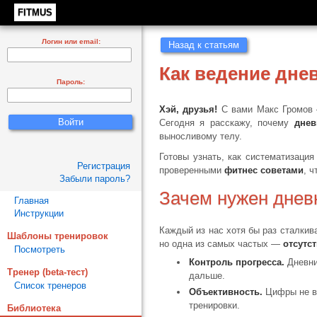
FITMUS
Логин или email:
Назад к статьям
Как ведение дне
Пароль:
Хэй, друзья!
С вами Макс Громов 
Сегодня я расскажу, почему
днев
выносливому телу.
Готовы узнать, как систематизаци
Регистрация
проверенными
фитнес советами
, 
Забыли пароль?
Зачем нужен днев
Главная
Инструкции
Каждый из нас хотя бы раз сталкив
Шаблоны тренировок
но одна из самых частых —
отсутс
Посмотреть
Контроль прогресса.
Дневни
Тренер (beta-тест)
дальше.
Список тренеров
Объективность.
Цифры не вр
тренировки.
Библиотека