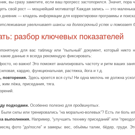
ик, вы сразу заметите, если ваш прогресс застопорился. Значит, пора ч
еть свой рост — мощнейший мотиватор! Каждая запись — это маленька
дневник — кладезь информации для корректировки программы и поиска
отслеживание увеличивает шансы на долгосрочный успех и помогает 
ать: разбор ключевых показателей
епонятную для вас таблицу или “пыльный” документ, который никто
т какие данные я всегда рекомендую фиксировать:
росто, но важно! Это поможет анализировать частоту и ритм ваших заня
иловая, кардио, функциональная, растяжка, йога и т.д.
, повторения.
Здесь кроется вся суть! Ни одна мелочь не должна уско
 жим лёжа, приседания, тяга.
орений.
ду подходами.
Особенно полезно для
продвинутых
.
Были силы или тренировались “на морально-волевых”? Есть ли боль и
ка выполнения.
Например, “улучшить технику приседаний” или “преодол
месяц фото “до/после” и замеры: вес, объёмы талии, бёдер, груди. Э