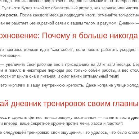
ногда техника важнее цифр. Раз в неделю записывайте на телефон сво
.
Пусть это будет такой же обязательный ритуал, как зарядка или чистка
ля роста.
После каждого месяца подводите итоги, отмечайте топ-достиж
н не работает без обратной связи с вашим телом и разумом. Дневник —
охновение: Почему я больше никогда
 что прогресс должен идти “сам собой”, если просто работать усердно
 мотивации.
 — увеличить свой рабочий вес в приседаниях на 30 кг за 3 месяца. Бе
м я понял: в некоторые периоды рос только объём работы, а вес стоял
ости от цикла сна и питания, и смог найти оптимальный темп!
это кирпичик в вашу внутреннюю крепость. Даже когда на улице холод
ай дневник тренировок своим главн
ресс
и сделать фитнес по-настоящему осознанным — начните вести
дне
 вперёд, ваше секретное оружие против лени, хаоса и “застоя”!
 следующей тренировки: свои ощущения, что удалось, что было сложно