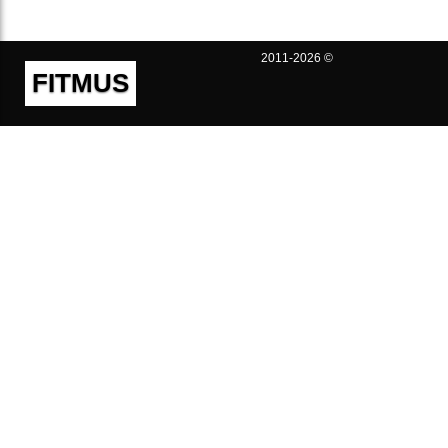
2011-2026 ©
FITMUS
Полезно
Контакты
Пользовательское соглашение
Политика конфиденциальности
Техническая поддержка
Публичная оферта
Предложения и жалобы
support@fitmus.com
Проект
Инструкции
Для разработчиков
FAQ (Вопросы и Ответы)