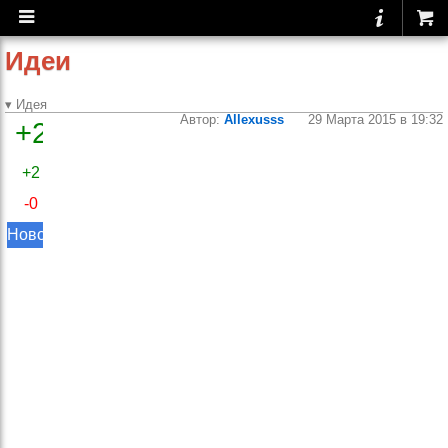
Идеи
▾ Идея
Автор:
Allexusss
29 Марта 2015 в 19:32
+2
Не хватает в
разделе питания
+2
таблицы
-0
совместимости
продуктов.
Новое
По типу
http://www.azbukadiet.ru/wp-
content/uploads/2013/04/rp.jpg,
пока что пользуюсь ссылкой.
Спасибо прекрасный
портал,думаю что он не
остановится в своем
развитии и со временем
станет еще лучше -))