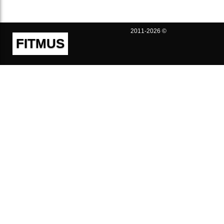
2011-2026 ©
FITMUS
Полезно
Контакты
Пользовательское соглашение
Политика конфиденциальности
Техническая поддержка
Публичная оферта
Предложения и жалобы
support@fitmus.com
Проект
Инструкции
Для разработчиков
FAQ (Вопросы и Ответы)