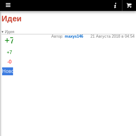
Идеи
▾ Идея
Автор:
maxys146
21 Августа 2018 в 04:54
+7
Поиск по
пользовательским
+7
упражениям
-0
Добрый день.
Новое
Я уверен что практически 99%
упражнений уже когда-то
добавлялись пользователями и
конструктор нужен только в
крайне редких случаях.
Однако поиска по
пользовательским
упражнениям нет. Есть только
фильтр, но чтобы он работал
надо открыть много-много
страниц.