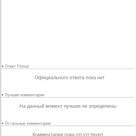
Можно сделать поиск по
пользовательским
упражнениям и добавлять их
себе.
Так-же круто было-бы сделать
рейтинг упражнений и
статистику использования их
другими пользователями.(Такая
идея уже была)
▾ Ответ Fitmus
Официального ответа пока нет
▾ Лучшие комментарии
На данный момент лучшие не определены
▾ Остальные комментарии
Комментарии пока отсутствуют.