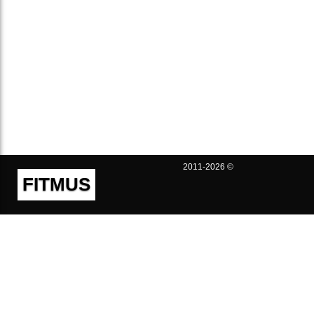
2011-2026 ©
FITMUS
Полезно
Контакты
Пользовательское соглашение
Политика конфиденциальности
Техническая поддержка
Публичная оферта
Предложения и жалобы
support@fitmus.com