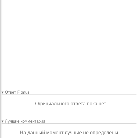
На самом деле, я так
ни разу и не
пользовался
приложением, потому
что
регистрироваться,
запоминать и затем
вбивать логин/пароль
очень утомительно. А
сайт отличный и
очень полезный.
Спасибо :-)
▾ Ответ Fitmus
Официального ответа пока нет
▾ Лучшие комментарии
На данный момент лучшие не определены