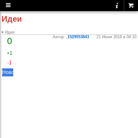
Идеи
▾ Идея
Автор:
.1529553843
21 Июня 2018 в 04:10
0
Авторизация
в
+1
мобильном
-1
приложении
через
Новое
вконтакт и
гугл
Очень не хватает
авторизации через
сторонние сервисы,
чтобы клац, клац и
готово без ввода
всяких там логинов/
паролей.